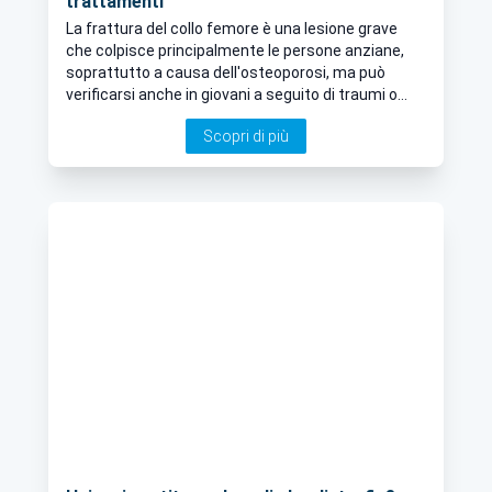
trattamenti
La frattura del collo femore è una lesione grave
che colpisce principalmente le persone anziane,
soprattutto a causa dell'osteoporosi, ma può
verificarsi anche in giovani a seguito di traumi o
incidenti. Questo tipo di frattura rappresenta
Scopri di più
un'importante problematica in ambito ortopedico e
traumatologico, in quanto comporta notevoli
conseguenze sulla mobilità e qualità della vita del
paziente. Di seguito analizziamo le cause, i
sintomi, e le opzioni di trattamento per la frattura
del collo femore insieme al Dott. Fabio Favetti,
Ortopedico e Traumatologo a Roma.