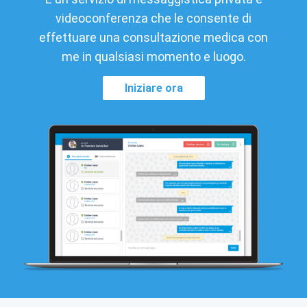
videoconferenza che le consente di
effettuare una consultazione medica con
me in qualsiasi momento e luogo.
Iniziare ora