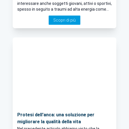
interessare anche soggetti giovani, attivi o sportivi,
spesso in seguito a traumi ad alta energia come
incidenti stradali, cadute durante attività sportive
Scopri di più
o infortuni sul lavoro. L’approccio al trattamento
cambia sensibilmente in base all’età, al tipo di
frattura e allo stato generale del paziente.
Approfondiamo l’argomento con il nostro esperto
in Ortopedia e Traumatologia, il Dott. Fabio Favetti,
Ortopedico a Roma.
Protesi dell'anca: una soluzione per
migliorare la qualità della vita
Nel precedente articolo abbiamo visto che la