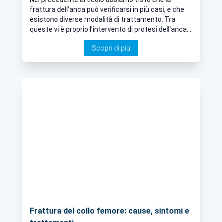
frattura dell’anca può verificarsi in più casi, e che
esistono diverse modalità di trattamento. Tra
queste vi è proprio l’intervento di protesi dell'anca,
di cui parliamo ora insieme al Dott. Fabio Favetti,
Scopri di più
specialista in Ortopedia e Traumatologia.
Frattura del collo femore: cause, sintomi e