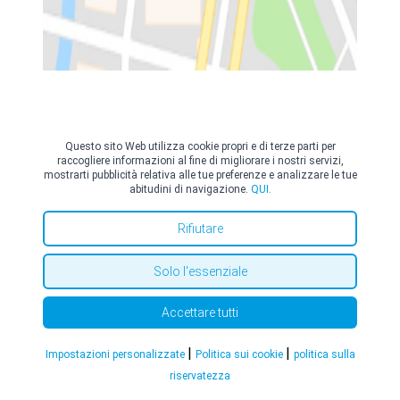
Questo sito Web utilizza cookie propri e di terze parti per
Rome American Hospital
raccogliere informazioni al fine di migliorare i nostri servizi,
Via Emilio Longoni, 69,
(Roma)
mostrarti pubblicità relativa alle tue preferenze e analizzare le tue
+39 0695282233
abitudini di navigazione.
QUI.
Rifiutare
Poliambulatorio Idrofisio
Solo l'essenziale
Via di Donna Olimpia, 8,
(Roma)
+39 0699313571
Accettare tutti
|
|
Impostazioni personalizzate
Politica sui cookie
politica sulla
riservatezza
© Copyright Top Doctors 2026. All Right Reserved. Designed and Developed by